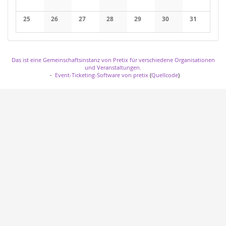
Keine Veranstaltungen
Keine Veranstaltungen
Keine Veranstaltungen
Keine Veranstaltungen
Keine Veranstaltungen
Keine Veranstaltung
Keine Veran
25
26
27
28
29
30
31
Keine Veranstaltungen
Keine Veranstaltungen
Keine Veranstaltungen
Keine Veranstaltungen
Keine Veranstaltungen
Keine Veranstaltung
Keine Veran
Das ist eine Gemeinschaftsinstanz von Pretix für verschiedene Organisationen
und Veranstaltungen.
Event-Ticketing-Software von pretix
(
Quellcode
)