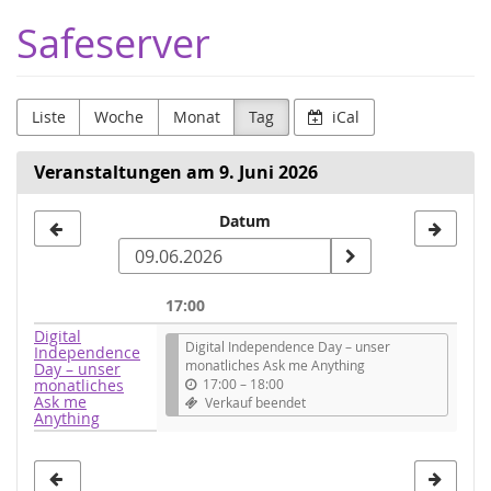
Zum
Safeserver
Haupt-
Inhalt
springen
Liste
Woche
Monat
Tag
iCal
Veranstaltungen am 9. Juni 2026
Datum
Datum
zur
Anzeige
17:00
auswählen
Digital
Digital Independence Day – unser
Independence
monatliches Ask me Anything
Day – unser
monatliches
17:00
–
18:00
Ask me
Verkauf beendet
Anything