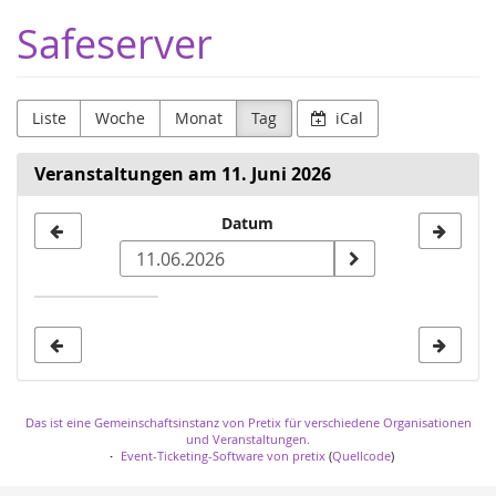
Zum
Safeserver
Haupt-
Inhalt
springen
Liste
Woche
Monat
Tag
iCal
Veranstaltungen am 11. Juni 2026
Datum
Datum
zur
Anzeige
auswählen
Das ist eine Gemeinschaftsinstanz von Pretix für verschiedene Organisationen
und Veranstaltungen.
Event-Ticketing-Software von pretix
(
Quellcode
)