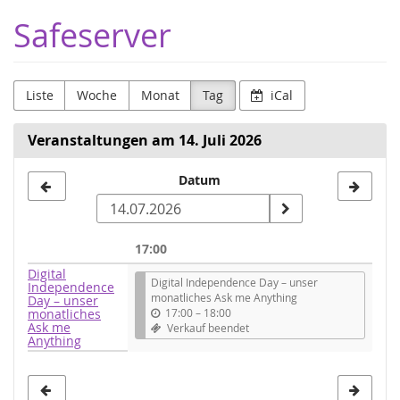
Zum
Safeserver
Haupt-
Inhalt
springen
Liste
Woche
Monat
Tag
iCal
Veranstaltungen am 14. Juli 2026
Datum
Datum
zur
Anzeige
17:00
auswählen
Digital
Digital Independence Day – unser
Independence
monatliches Ask me Anything
Day – unser
monatliches
17:00
–
18:00
Ask me
Verkauf beendet
Anything