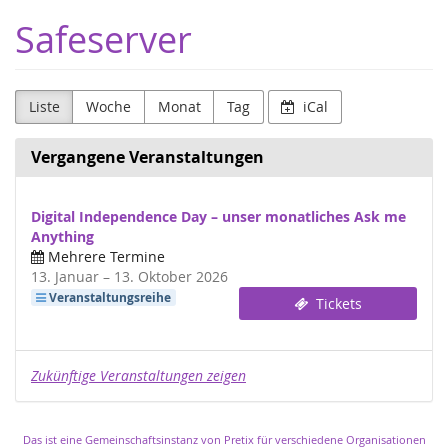
Zum
Safeserver
Haupt-
Inhalt
springen
Liste
Woche
Monat
Tag
iCal
Vergangene Veranstaltungen
Digital Independence Day – unser monatliches Ask me
Anything
Mehrere Termine
bis
13. Januar
–
13. Oktober 2026
Veranstaltungsreihe
Tickets
Zukünftige Veranstaltungen zeigen
Das ist eine Gemeinschaftsinstanz von Pretix für verschiedene Organisationen