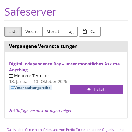
Zum
Safeserver
Haupt-
Inhalt
springen
Liste
Woche
Monat
Tag
iCal
Vergangene Veranstaltungen
Digital Independence Day – unser monatliches Ask me
Anything
Mehrere Termine
bis
13. Januar
–
13. Oktober 2026
Veranstaltungsreihe
Tickets
Zukünftige Veranstaltungen zeigen
Das ist eine Gemeinschaftsinstanz von Pretix für verschiedene Organisationen