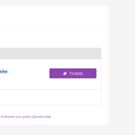
eihe
Tickets
-Software von pretix
(
Quellcode
)